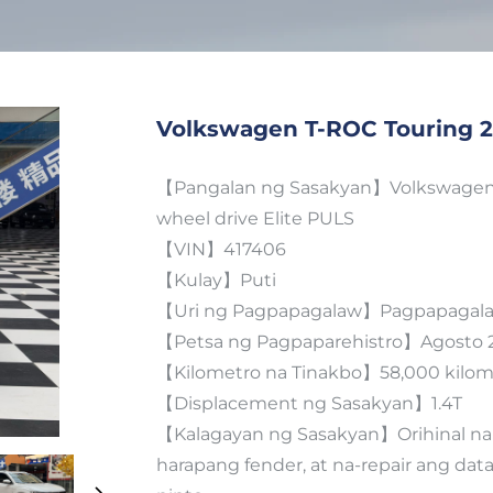
Volkswagen T-ROC Touring 
【Pangalan ng Sasakyan】Volkswagen T
wheel drive Elite PULS
【VIN】417406
【Kulay】Puti
【Uri ng Pagpapagalaw】Pagpapagala
【Petsa ng Pagpaparehistro】Agosto 
【Kilometro na Tinakbo】58,000 kilom
【Displacement ng Sasakyan】1.4T
【Kalagayan ng Sasakyan】Orihinal na 
harapang fender, at na-repair ang dat