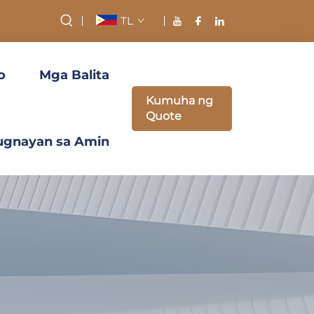
TL
o
Mga Balita
Kumuha ng
Quote
ugnayan sa Amin