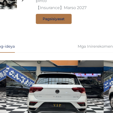
pinto
【Insurance】Marso 2027
Pagsisiyasat
g-ideya
Mga Inirerekomen