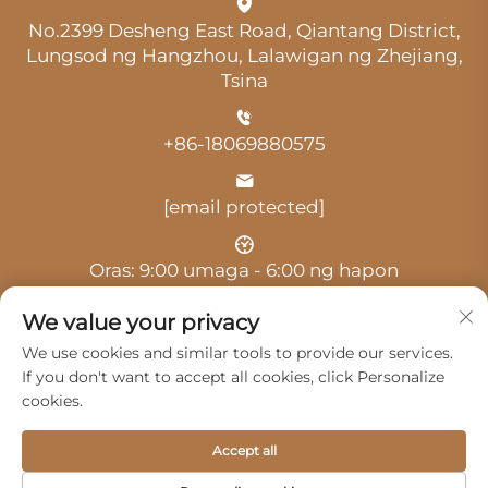
No.2399 Desheng East Road, Qiantang District,
Lungsod ng Hangzhou, Lalawigan ng Zhejiang,
Tsina
+86-18069880575
[email protected]
Oras: 9:00 umaga - 6:00 ng hapon
We value your privacy
We use cookies and similar tools to provide our services.
If you don't want to accept all cookies, click Personalize
cookies.
Copyright © 2025 ni Hangzhou Guangji Automobile
Service Co., Ltd. -
Patakaran sa privacy
Accept all
Mga Produkto
Serbisyo
Tungkol Sa Amin