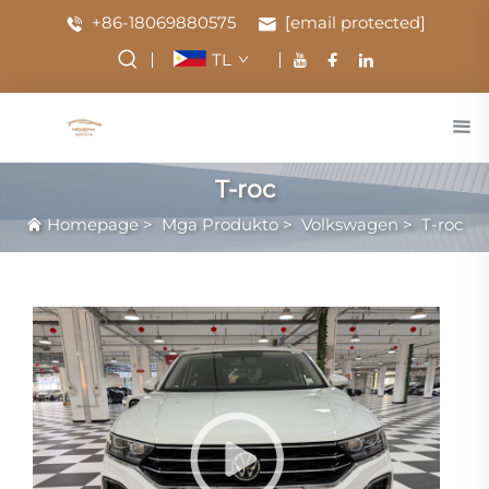
+86-18069880575
[email protected]
TL
T-roc
Homepage
>
Mga Produkto
>
Volkswagen
>
T-roc