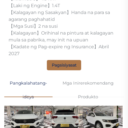
【Laki ng Engine】1.4T
【Kalagayan ng Sasakyan】Handa na para sa
agarang paghahatid
【Mga Susi】2 na susi
【Kalagayan】Orihinal na pintura at kalagayan
mula sa pabrika, may init na upuan
【Kadate ng Pag-expire ng Insurance】Abril
2027
Pagsisiyasat
Pangkalahatang-
Mga Inirerekomendang
ideya
Produkto