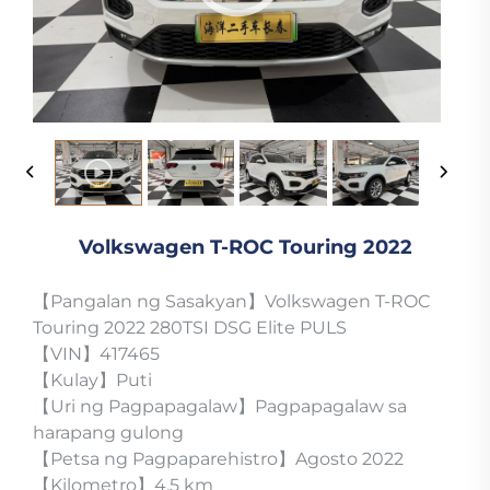
Volkswagen T-ROC Touring 2022
【Pangalan ng Sasakyan】Volkswagen T-ROC
Touring 2022 280TSI DSG Elite PULS
【VIN】417465
【Kulay】Puti
【Uri ng Pagpapagalaw】Pagpapagalaw sa
harapang gulong
【Petsa ng Pagpaparehistro】Agosto 2022
【Kilometro】4.5 km