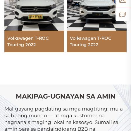
Volkswagen T-ROC
Volkswagen T-ROC
Touring 2022
Touring 2022
MAKIPAG-UGNAYAN SA AMIN
Maligayang pagdating sa mga magtitingi mula
sa buong mundo — at mga kustomer na
nagnanais maging lokal na kasosyo. Sumali sa
amin para sa pandaigdigang B2B na