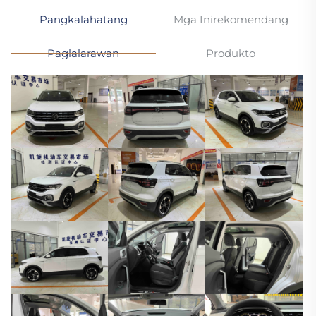
Pangkalahatang
Mga Inirekomendang
Paglalarawan
Produkto