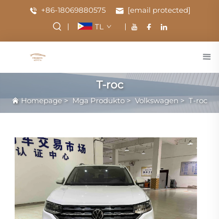
+86-18069880575
[email protected]
TL
T-roc
Homepage
>
Mga Produkto
>
Volkswagen
>
T-roc