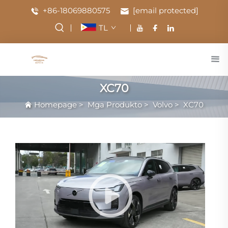
+86-18069880575
[email protected]
TL
XC70
Homepage
>
Mga Produkto
>
Volvo
>
XC70