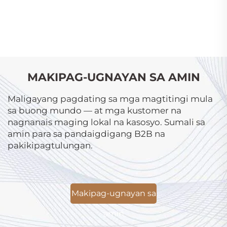
MAKIPAG-UGNAYAN SA AMIN
Maligayang pagdating sa mga magtitingi mula
sa buong mundo — at mga kustomer na
nagnanais maging lokal na kasosyo. Sumali sa
amin para sa pandaigdigang B2B na
pakikipagtulungan.
Makipag-ugnayan sa
amin