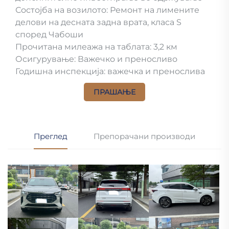
Состојба на возилото: Ремонт на лимените
делови на десната задна врата, класа S
според Чабоши
Прочитана милеажа на таблата: 3,2 км
Осигурување: Важечко и преносливо
Годишна инспекција: важечка и пренослива
ПРАШАЊЕ
Преглед
Препорачани производи