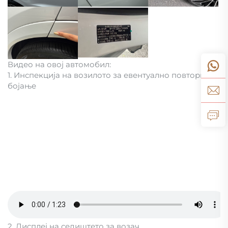
Видео на овој автомобил:
1. Инспекција на возилото за евентуално повторно
бојање
2. Дисплеј на седиштето за возач