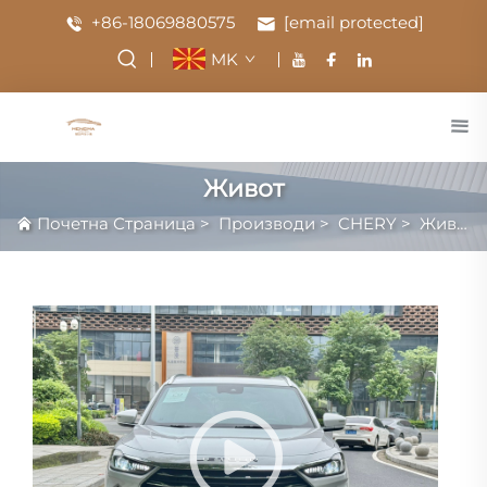
+86-18069880575
[email protected]
MK
Живот
Почетна Страница
>
Производи
>
CHERY
>
Живот