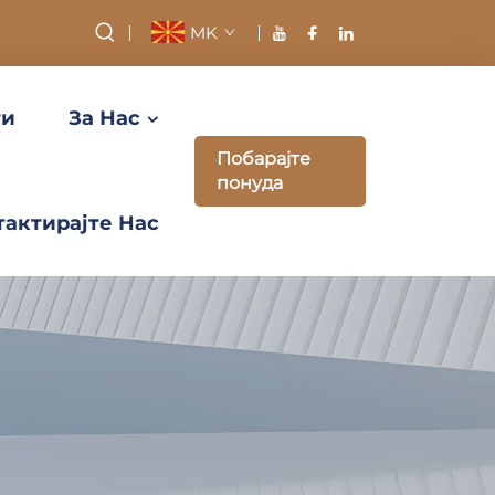
MK
ти
За Нас
Побарајте
понуда
тактирајте Нас