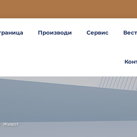
траница
Производи
Сервис
Вес
Кон
>
Живот