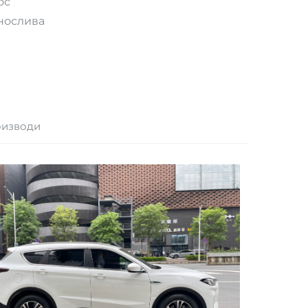
ос
нослива
оизводи