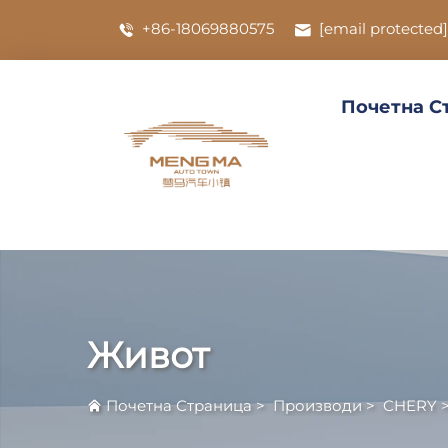
+86-18069880575
[email protected]
Почетна С
Живот
Почетна Страница
>
Производи
>
CHERY