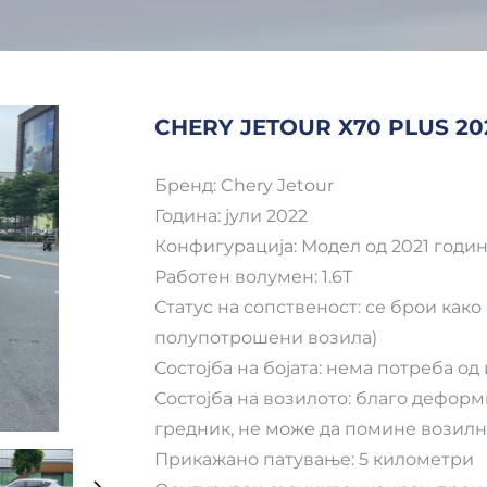
CHERY JETOUR X70 PLUS 20
Бренд: Chery Jetour
Година: јули 2022
Конфигурација: Модел од 2021 година
Работен волумен: 1.6T
Статус на сопственост: се брои как
полупотрошени возила)
Состојба на бојата: нема потреба о
Состојба на возилото: благо дефор
гредник, не може да помине возил
Прикажано патување: 5 километри