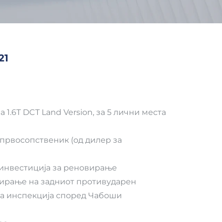
21
 1.6T DCT Land Version, за 5 лични места
о првосопственик (од дилер за
д инвестиција за реновирање
мирање на задниот противударен
на инспекција според Чабоши