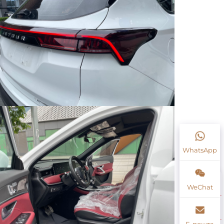
WhatsApp
WeChat
Е-пошта