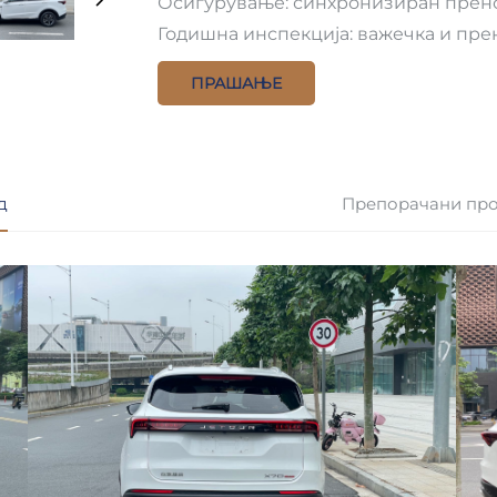
Осигурување: синхронизиран прен
Годишна инспекција: важечка и пре
ПРАШАЊЕ
д
Препорачани пр