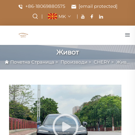
+86-18069880575
[email protected]
MK
Живот
Почетна Страница
>
Производи
>
CHERY
>
Живот