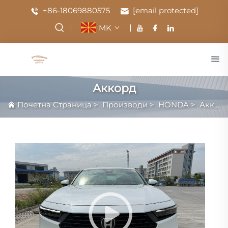
+86-18069880575
[email protected]
MK
Аккорд
Почетна Страница
>
Производи
>
HONDA
>
Аккорд