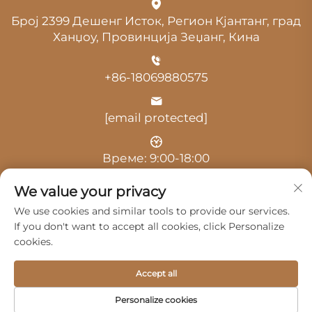
Број 2399 Дешенг Исток, Регион Кјантанг, град
Ханџоу, Провинција Зеџанг, Кина
+86-18069880575
[email protected]
Време: 9:00-18:00
We value your privacy
We use cookies and similar tools to provide our services.
If you don't want to accept all cookies, click Personalize
cookies.
Авторски права © 2025 од Hangzhou Guangji
Automobile Service Co., Ltd. -
Политика за приватност
Accept all
Производи
Сервис
За Нас
Personalize cookies
Контактирајте Нас