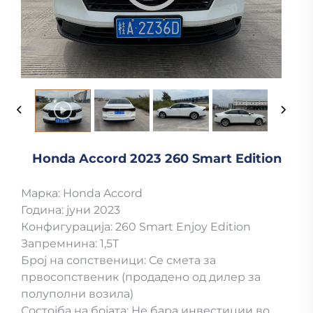
Honda Accord 2023 260 Smart Edition
Марка: Honda Accord
Година: јуни 2023
Конфигурација: 260 Smart Enjoy Edition
Запремнина: 1,5T
Број на сопственици: Се смета за
првосопственик (продадено од дилер за
полуполни возила)
Состојба на бојата: Не бара инвестиции во