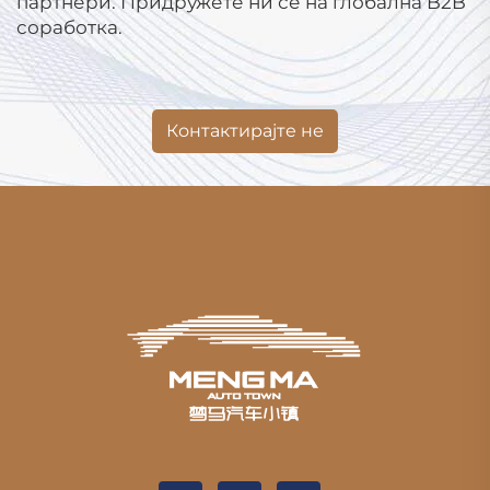
партнери. Придружете ни се на глобална B2B
соработка.
Контактирајте не