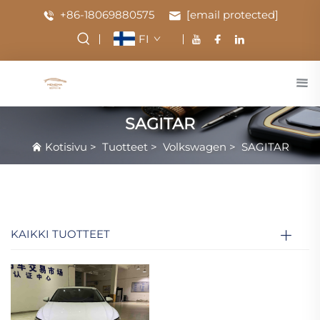
+86-18069880575
[email protected]
FI
SAGITAR
Kotisivu
>
Tuotteet
>
Volkswagen
>
SAGITAR
KAIKKI TUOTTEET