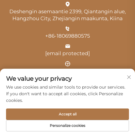
Deshengin asemaantie 2399, Qiantangin alue,
Hangzhou City, Zhejiangin maakunta, Kiina
+86-18069880575
[email protected]
Aika: klo 9.00–18.00
We value your privacy
We use cookies and similar tools to provide our services.
If you don't want to accept all cookies, click Personalize
cookies.
Tekijänoikeus © 2025 Hangzhou Guangji Automobile
Accept all
Service Co., Ltd. -
Tietosuojakäytäntö
Personalize cookies
Tuotteet
Palvelut
Meistä
Ota yhteyttä