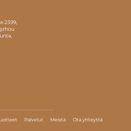
e 2399,
ngzhou
unta,
uotteet
Palvelut
Meistä
Ota yhteyttä