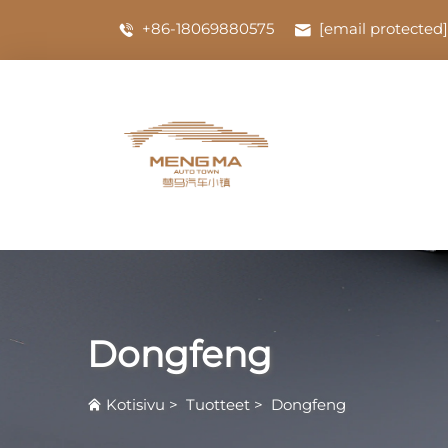
+86-18069880575
[email protected]
Dongfeng
Kotisivu
>
Tuotteet
>
Dongfeng