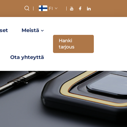
FI
set
Meistä
Hanki
tarjous
Ota yhteyttä