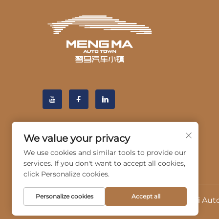
We value your privacy
We use cookies and similar tools to provide our
services. If you don't want to accept all cookies,
click Personalize cookies.
Personalize cookies
Accept all
Tekijänoikeus © 2025 Hangzhou Guangji Autom
Tietosuojakäytäntö