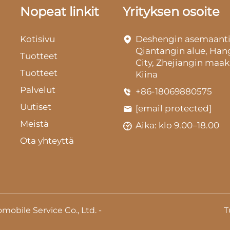
Nopeat linkit
Yrityksen osoite
Kotisivu
Deshengin asemaanti
Qiantangin alue, Ha
Tuotteet
City, Zhejiangin maak
Tuotteet
Kiina
Palvelut
+86-18069880575
Uutiset
[email protected]
Meistä
Aika: klo 9.00–18.00
Ota yhteyttä
obile Service Co., Ltd. -
T