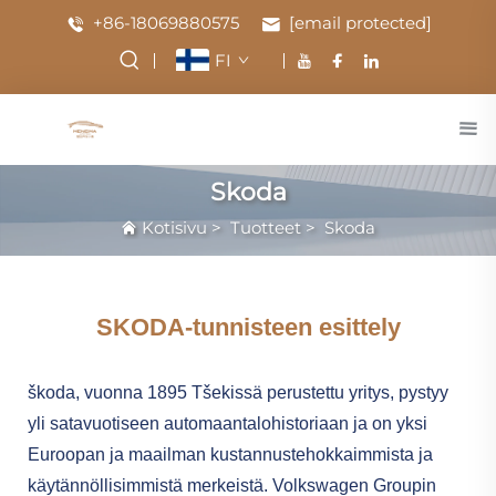
+86-18069880575
[email protected]
FI
Skoda
Kotisivu
>
Tuotteet
>
Skoda
SKODA-tunnisteen esittely
škoda, vuonna 1895 Tšekissä perustettu yritys, pystyy
yli satavuotiseen automaantalohistoriaan ja on yksi
Euroopan ja maailman kustannustehokkaimmista ja
käytännöllisimmistä merkeistä. Volkswagen Groupin