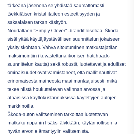
tärkeänä jäsenenä se yhdistää saumattomasti
tšekkiläisen kristallitaiteen esteettisyyden ja
saksalaisen tarkan käsityön.
Noudattaen "Simply Clever" -brändifilosofiaa, Škoda
sisällyttää käyttäjäystävällisen suunnittelun jokaiseen
yksityiskohtaan. Vahva sitoutuminen matkustajatilan
maksimointiin (kuvastettuna ikonisen hatchback-
suunnittelun kautta) sekä robustit, luotettavat ja edulliset
ominaisuudet ovat varmistaneet, että mallit nauttivat
erinomaisesta maineesta maailmanlaajuisesti, mikä
tekee niistä houkuttelevan valinnan arvossa ja
alhaisissa käyttökustannuksissa käytettyjen autojen
markkinoilla.
Škoda-auton valitseminen tarkoittaa luotettavan
matkakumppanin lisäksi älykkään, käytännöllisen ja
hyvän arvon elämäntyylin valitsemista.