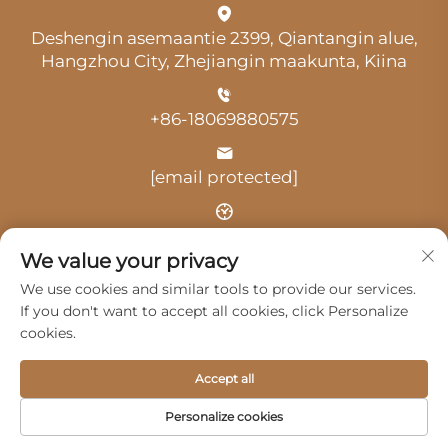
Deshengin asemaantie 2399, Qiantangin alue,
Hangzhou City, Zhejiangin maakunta, Kiina
+86-18069880575
[email protected]
Aika: klo 9.00–18.00
We value your privacy
We use cookies and similar tools to provide our services.
If you don't want to accept all cookies, click Personalize
cookies.
Tekijänoikeus © 2025 Hangzhou Guangji Automobile
Accept all
Service Co., Ltd. -
Tietosuojakäytäntö
Personalize cookies
Tuotteet
Palvelut
Meistä
Ota yhteyttä