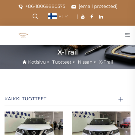
+86-18069880575
[email protected]
FI
X-Trail
Kotisivu
>
Tuotteet
>
Nissan
>
X-Trail
KAIKKI TUOTTEET