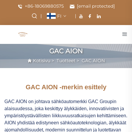
+86-18069880575
[email protected]
FI
GAC AION
Kotisivu
>
Tuotteet
>
GAC AION
GAC AION -merkin esittely
GAC AION on johtava sähköautomerkki GAC Groupin
alaisuudessa, joka keskittyy älykkäiden, innovatiivisten ja
ympäristöystävällisten liikkuvuusratkaisujen kehittämiseen.
AION yhdistää edistyneen sähköautoteknologian, älykkäät
ajomahdollisuudet, modernin suunnittelun ja luotettavan