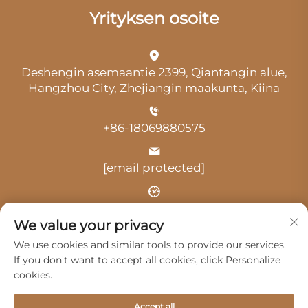
Yrityksen osoite
Deshengin asemaantie 2399, Qiantangin alue,
Hangzhou City, Zhejiangin maakunta, Kiina
+86-18069880575
[email protected]
Aika: klo 9.00–18.00
We value your privacy
We use cookies and similar tools to provide our services.
If you don't want to accept all cookies, click Personalize
cookies.
Tekijänoikeus © 2025 Hangzhou Guangji Automobile
Accept all