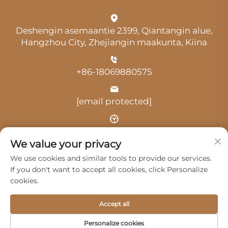
Deshengin asemaantie 2399, Qiantangin alue,
Hangzhou City, Zhejiangin maakunta, Kiina
+86-18069880575
[email protected]
Aika: klo 9.00–18.00
We value your privacy
We use cookies and similar tools to provide our services.
If you don't want to accept all cookies, click Personalize
cookies.
Tekijänoikeus © 2025 Hangzhou Guangji Automobile
Accept all
Service Co., Ltd. -
Tietosuojakäytäntö
Personalize cookies
Tuotteet
Palvelut
Meistä
Ota yhteyttä