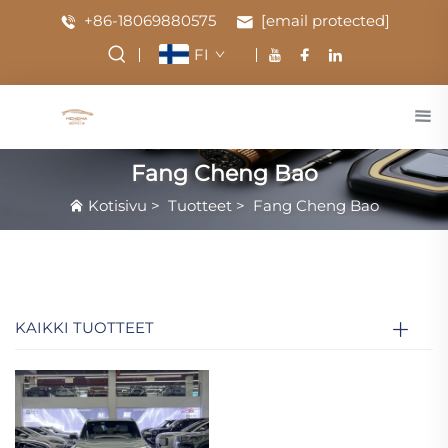
+86-18069880575
[email protected]
FI
Fang Cheng Bao
Kotisivu
>
Tuotteet
>
Fang Cheng Bao
KAIKKI TUOTTEET