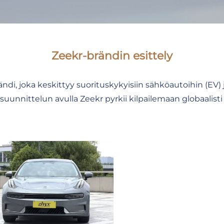
Zeekr-brändin esittely
i, joka keskittyy suorituskykyisiin sähköautoihin (EV) 
uunnittelun avulla Zeekr pyrkii kilpailemaan globaalis