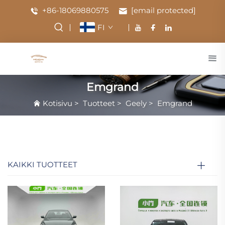
+86-18069880575
[email protected]
FI
Emgrand
Kotisivu
>
Tuotteet
>
Geely
>
Emgrand
KAIKKI TUOTTEET