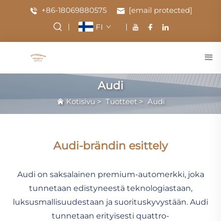
+86-18069880575
[email protected]
FI
Audi
Kotisivu
>
Tuotteet
>
Audi
Audi-brändin esittely
Audi on saksalainen premium-automerkki, joka
tunnetaan edistyneestä teknologiastaan,
luksusmallisuudestaan ja suorituskyvystään. Audi
tunnetaan erityisesti quattro-