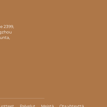
e 2399,
ngzhou
unta,
uotteet
Palvelut
Meistä
Ota yhteyttä