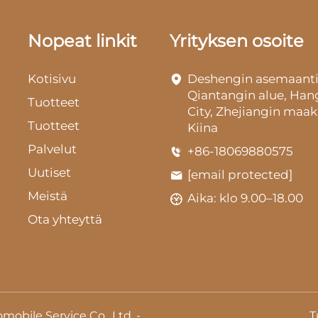
Nopeat linkit
Yrityksen osoite
Kotisivu
Deshengin asemaanti
Qiantangin alue, Ha
Tuotteet
City, Zhejiangin maak
Tuotteet
Kiina
Palvelut
+86-18069880575
Uutiset
[email protected]
Meistä
Aika: klo 9.00–18.00
Ota yhteyttä
obile Service Co., Ltd. -
T