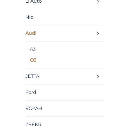
Li Auto
Nio
Audi
A3
Q3
JETTA
Ford
VOYAH
ZEEKR