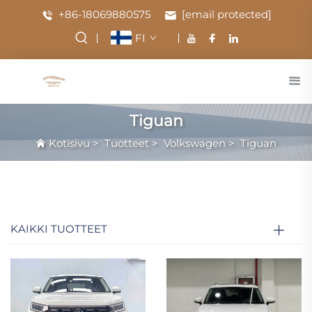
+86-18069880575
[email protected]
FI
Tiguan
Kotisivu
>
Tuotteet
>
Volkswagen
>
Tiguan
KAIKKI TUOTTEET