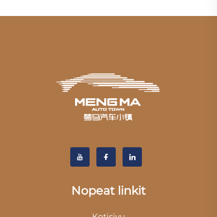
Nopeat linkit
Kotisivu