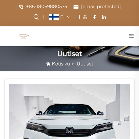
+86-18069880575
[email protected]
FI
Uutiset
Kotisivu
>
Uutiset