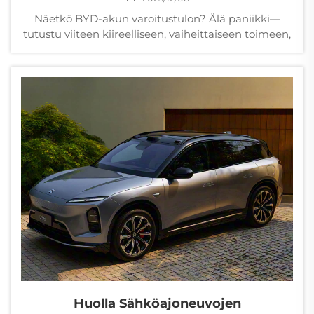
Näetkö BYD-akun varoitustulon? Älä paniikki—
tutustu viiteen kiireelliseen, vaiheittaiseen toimeen,
joilla diagnosoit, vakautat ja suojat sähköautosi
akun. Toimi nyt välttääksesi kalliit vahingot.
Huolla Sähköajoneuvojen