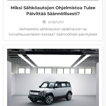
Miksi Sähköautojen Ohjelmistoa Tulee
Päivittää Säännöllisesti?
2025/12/03
Vaihteletko sähköauton sädehäviön tai
turvallisuusriskien kanssa? Säännölliset päivitykset
verkossa parantavat akun kestoa 5–10 %, ADAS-
tarkkuutta 25 % ja suojaa 90 % haavoittuvuuksista.
Selvitä, miksi ne ovat välttämättömiä.