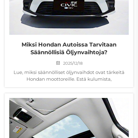
Miksi Hondan Autoissa Tarvitaan
Säännöllisiä Öljynvaihtoja?
2025/12/18
Lue, miksi säännölliset öljynvaihdot ovat tärkeitä
Hondan moottoreille. Estä kulumista,
ylikuumenemista ja kalliita korjauksia samalla kun
parannat suorituskykyä ja jälleenmyyntiarvoa. Lue
lisää.