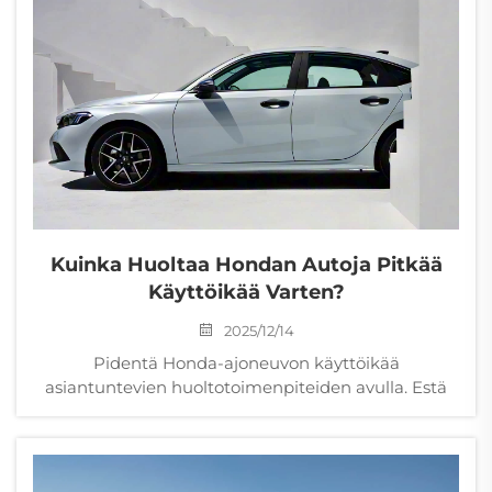
Kuinka Huoltaa Hondan Autoja Pitkää
Käyttöikää Varten?
2025/12/14
Pidentä Honda-ajoneuvon käyttöikää
asiantuntevien huoltotoimenpiteiden avulla. Estä
kalliit korjaukset, paranna jälleenmyyntiarvoa ja
varmista luotettavuus. Lataa täysi tarkistuslista nyt.