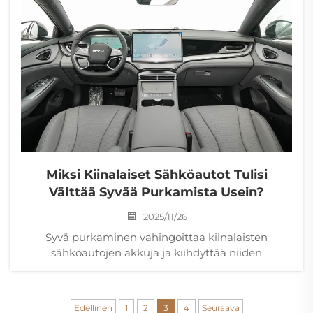
Miksi Kiinalaiset Sähköautot Tulisi
Välttää Syvää Purkamista Usein?
2025/11/26
Syvä purkaminen vahingoittaa kiinalaisten
sähköautojen akkuja ja kiihdyttää niiden
hajoamista. Lue, miten purkamissyvyyden
rajoittaminen parantaa käyttöikää, suorituskykyä ja
jälleenmyyntiarvoa. Lue lisää.
Edellinen
1
2
3
4
Seuraava