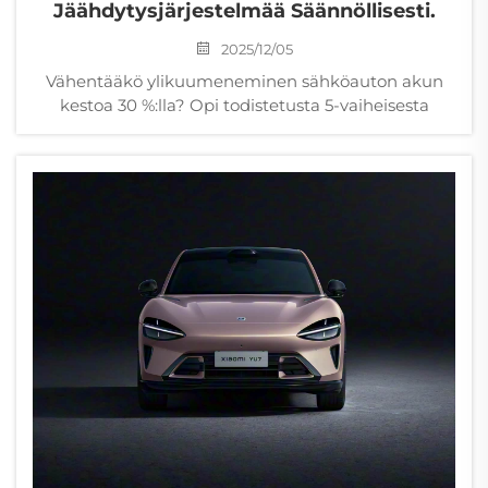
Jäähdytysjärjestelmää Säännöllisesti.
2025/12/05
Vähentääkö ylikuumeneminen sähköauton akun
kestoa 30 %:lla? Opi todistetusta 5-vaiheisesta
jäähdytysjärjestelmän huoltoprotokollasta
laivueiden ja OEM-valmistajien käyttöön. Lataa
tarkistuslista nyt.