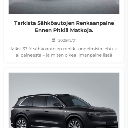
Tarkista Sähköautojen Renkaanpaine
Ennen Pitkiä Matkoja.
2025/12/01
Miksi 37 % sähköautojen renkki-ongelmista johtuu
alipaineesta – ja miten oikea ilmanpaine lisää
sädevaraa 16–24 km, estää räjähdykset ja maksimoi
tehokkuuden. Tarkista nyt.