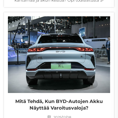
kantamaa ja akun kestoa? Opi todistetusta 5-
vaiheisesta puhdistusmenetelmästä, jolla
palautetaan jäähdytystehokkuus. Lataa
tarkistuslista nyt.
Mitä Tehdä, Kun BYD-Autojen Akku
Näyttää Varoitusvaloja?
2025/12/08