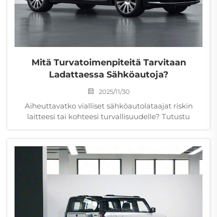
Mitä Turvatoimenpiteitä Tarvitaan
Ladattaessa Sähköautoja?
2025/11/30
Aiheuttavatko vialliset sähköautolataajat riskin
laitteesi tai kohteesi turvallisuudelle? Tutustu
seitsemään tutkimustietoon perustuvaan
turvatoimeenpiteeseen – maadoitussuojakytkinten
vaatimisesta OEM-vaihtoehtoisiin kaapeleihin –
jotka vähentävät paloriskiä 64 %. Varmista NEC-
mukaisuus nyt.