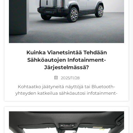
Kuinka Vianetsintää Tehdään
Sähköautojen Infotainment-
Järjestelmässä?
2025/11/28
Kohtaatko jäätyneitä näyttöjä tai Bluetooth-
yhteyden katkeilua sähköautosi infotainment-
järjestelmässä? Korjaa yleisiä ongelmia nopeasti –
nollauksista firmware-päivityksiin. Saat välittömästi
askel-askeleelta -ohjeet.