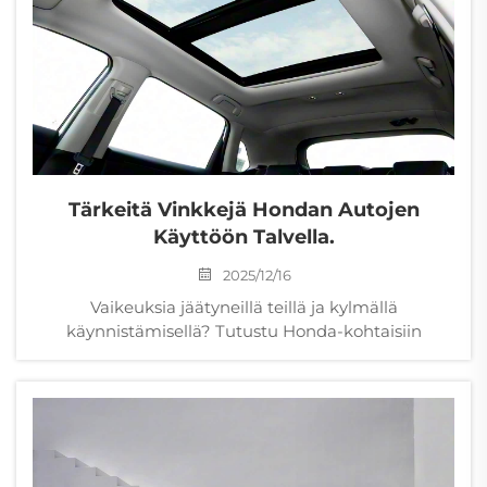
Tärkeitä Vinkkejä Hondan Autojen
Käyttöön Talvella.
2025/12/16
Vaikeuksia jäätyneillä teillä ja kylmällä
käynnistämisellä? Tutustu Honda-kohtaisiin
talviajovinkkeihin, jotka parantavat turvallisuutta,
akun kestoa ja ketjua. Lataa ilmainen tarkistuslista
nyt.