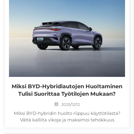
Miksi BYD-Hybridiautojen Huoltaminen
Tulisi Suorittaa Työtilojen Mukaan?
2025/12/12
Miksi BYD-hybridin huolto riippuu käyttötilasta?
Vältä kalliita vikoja ja maksimoi tehokkuus
tilakohtaisella huollolla. Opi kolme keskeistä syytä
nyt.