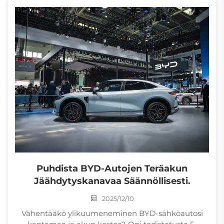
Puhdista BYD-Autojen Teräakun
Jäähdytyskanavaa Säännöllisesti.
2025/12/10
Vähentääkö ylikuumeneminen BYD-sähköautosi