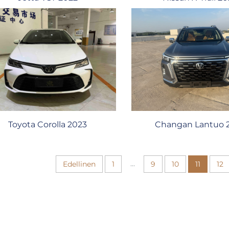
Changan Lantuo 
Toyota Corolla 2023
...
Edellinen
1
9
10
11
12