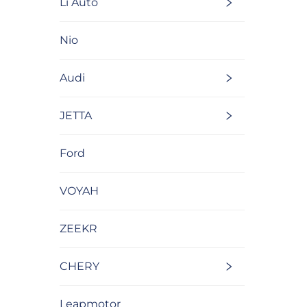
Li Auto
Nio
Audi
JETTA
Ford
VOYAH
ZEEKR
CHERY
Leapmotor